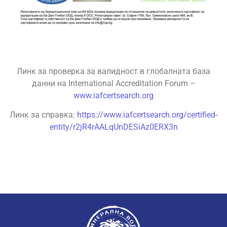
Линк за проверка за валидност в глобалната база
данни на International Accreditation Forum –
www.iafcertsearch.org
Линк за справка:
https://www.iafcertsearch.org/certified-
entity/r2jR4rAALqUnDESiAz0ERX3n