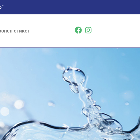
о“
ронен етикет