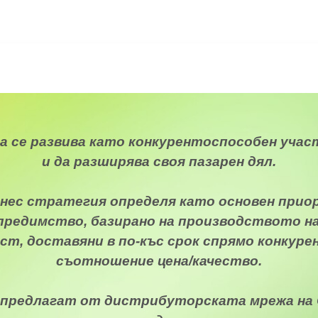
а се развива като конкурентоспособен учас
и да разширява своя пазарен дял.
нес стратегия определя като основен при
предимство, базирано на производството на 
т, доставяни в по-къс срок спрямо конкур
съотношение цена/качество.
 предлагат от дистрибуторската мрежа на 