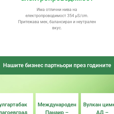
Има отлични нива на
електропроводимост 354 µS/cm.
Притежава мек, балансиран и неутрален
вкус.
Нашите бизнес партньори през годините
улгартабак
Международен
Вулкан цим
лагоевград
Панаир –
АД –