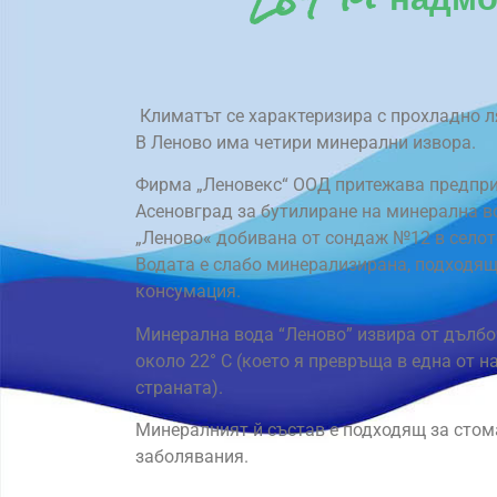
Климатът се характеризира с прохладно л
В Леново има четири минерални извора.
Фирма „Леновекс“ ООД притежава предпри
Асеновград за бутилиране на минерална в
„Леново« добивана от сондаж №12 в селот
Водата е слабо минерализирана, подходящ
консумация.
Минерална вода “Леново” извира от дълбоч
около 22° C (което я превръща в една от н
страната).
Минералният й състав е подходящ за сто
заболявания.