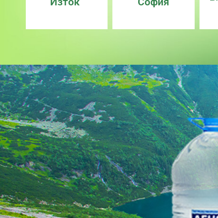
Изток“
София