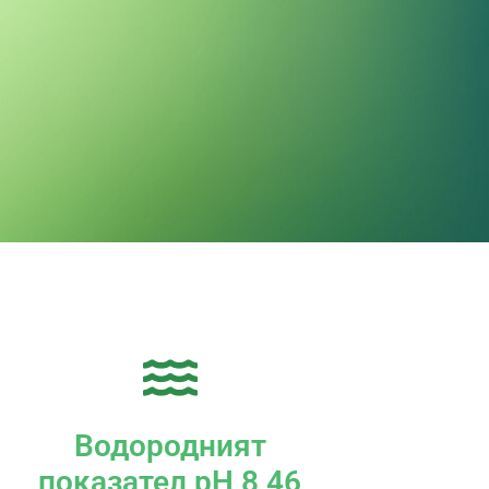
Водородният
показател pH 8,46