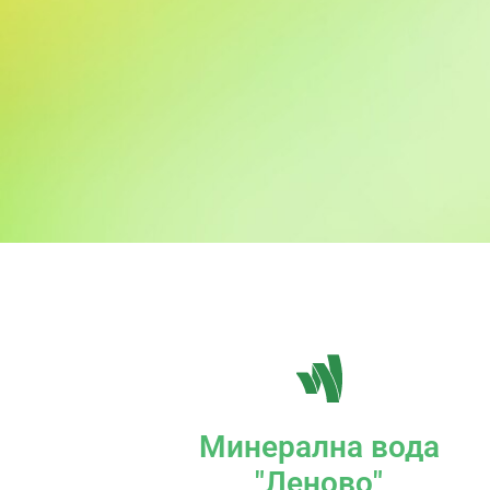
Минерална вода
"Леново"