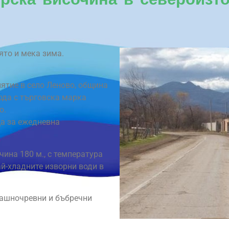
ято и мека зима.
ятие в село Леново, община
ода с търговска марка
о.
а за ежедневна
ина 180 м., с температура
ай-хладните изворни води в
машночревни и бъбречни