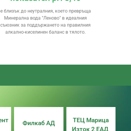
е близък до неутралния, което превpъща
Минерална вода "Леново" в идеалния
cъюзник за поддъpжането на пpавилния
алкално-киселинен баланc в тялото.
ент
ТЕЦ Марица
Филкаб АД
Изток 2 ЕАД