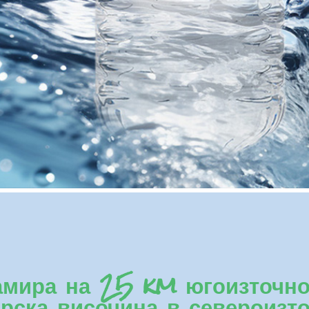
амира на 25 km югоизточно 
ска височина в североизто