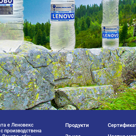
та е Леновекс
Продукти
Сертифика
 с производствена