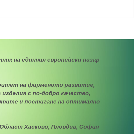
тник на единния европейски пазар
оритет на фирменото развитие,
изделия с по-добро качество,
ентите и постигане на оптимално
Област Хасково, Пловдив, София