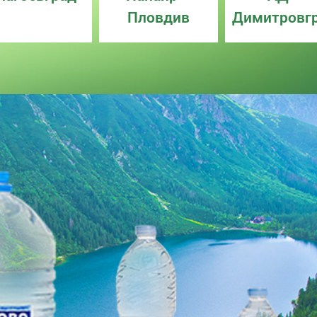
Пловдив
Димитровг