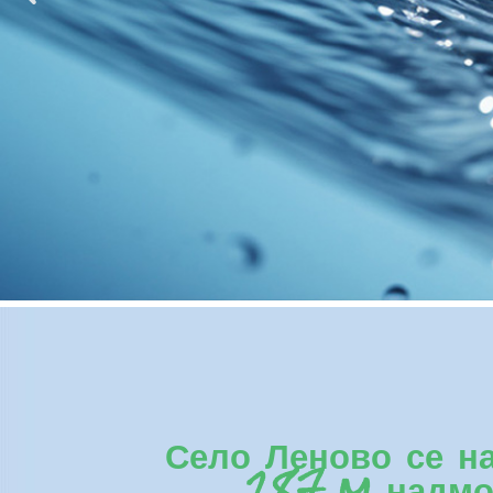
Село Леново се н
287 m надмор