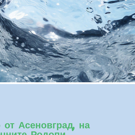
от Асеновград, на
чните Родопи.